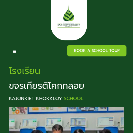
Skip
to
content
BOOK A SCHOOL TOUR
Toggle
Navigation
โรงเรียน
Home
ขจรเกียรติโคกกลอย
About Our School
KAJONKIET KHOKKLOY
SCHOOL
Admissions
Curriculum